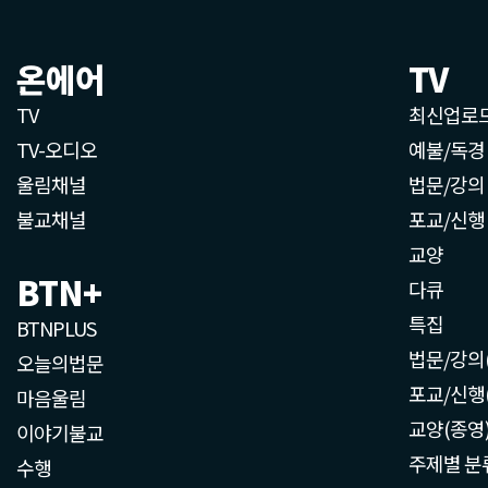
온에어
TV
TV
최신업로
TV-오디오
예불/독경
울림채널
법문/강의
불교채널
포교/신행
교양
BTN+
다큐
특집
BTNPLUS
법문/강의
오늘의법문
포교/신행
마음울림
교양(종영
이야기불교
주제별 분
수행