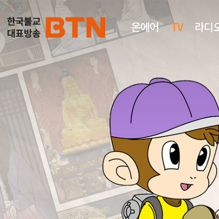
온에어
TV
라디