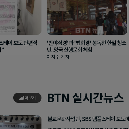
플스테이 보도 단편적
'반야심경'과 '법화경' 봉독한 한일 청소
워”
년..양국 신행문화 체험
이지수 기자
BTN 실시간뉴스
더보기
불교문화사업단, SBS 템플스테이 보도에 