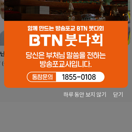
아닌가요
67회 제바달다의 파법륜승
 (금)
방영일 : 2026.08.07 (금)
하루 동안 보지 않기
닫기