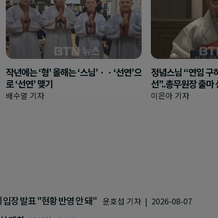
작년에는 ‘형’ 올해는 ‘스님’ㆍㆍ‘선연’으
정념스님 “연임 구
로 ‘선연’ 맺기
선”..총무원장 출마
배수열 기자
이은아 기자
입장 발표 "현황 반영 안 돼"
윤호섭 기자 | 2026-08-07