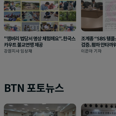
"잼버리 법당서 명상 체험해요"..한국스
조계종 “SBS 템
카우트 불교연맹 제공
검증..폄하 안타까
강원지사 임상재
이은아 기자
BTN 포토뉴스