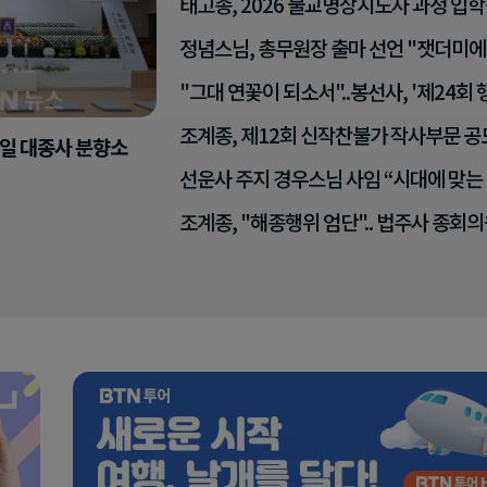
태고종, 2026 불교명상지도사 과정 입학
정념스님, 총무원장 출마 선언 "잿더미에 
"그대 연꽃이 되소서"..봉선사, '제24회
조계종, 제12회 신작찬불가 작사부문 공
일 대종사 분향소
선운사 주지 경우스님 사임 “시대에 맞는 
조계종, "해종행위 엄단".. 법주사 종회