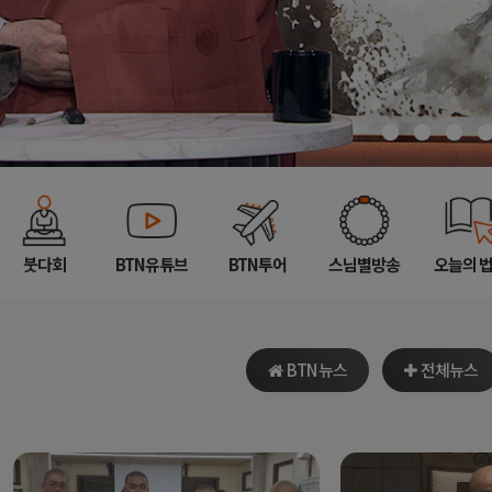
붓다회
BTN유튜브
BTN투어
스님별방송
오늘의 
BTN 뉴스
전체뉴스