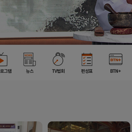
프로그램
뉴스
TV법회
편성표
BTN+