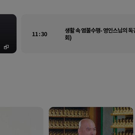
생활 속 염불수행- 영인스님의 독경
11 : 30
회)