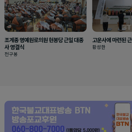
조계종 명예원로의원 현봉당 근일 대종
고운사에 마련된 근
사 영결식
황성한
천구봉