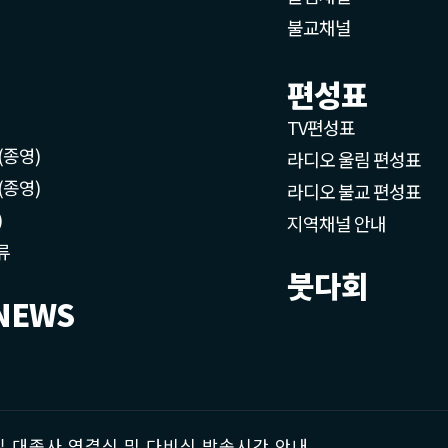
불교채널
편성표
TV편성표
(종영)
라디오 울림 편성표
(종영)
라디오 불교 편성표
)
지역채널 안내
류
붓다회
NEWS
 대종사 영결식 및 다비식 방송시간 안내