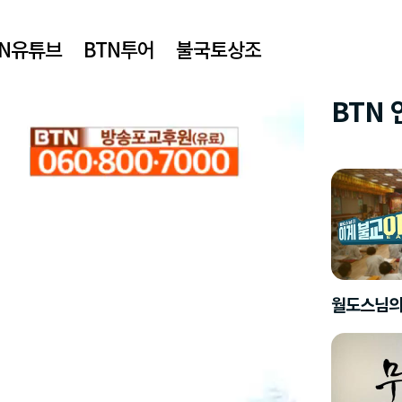
TN유튜브
BTN투어
불국토상조
BTN
월도스님의