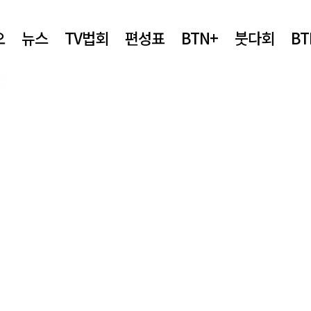
오
뉴스
TV법회
편성표
BTN+
붓다회
B