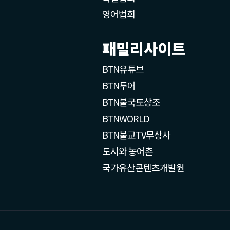
영어법회
패밀리사이트
BTN유튜브
BTN투어
BTN불국토상조
BTNWORLD
BTN불교TV무상사
도시와 농어촌
국가유산콘텐츠개발원