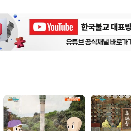
에피소드
구간반복 북마크
책갈피 북마크
설
정