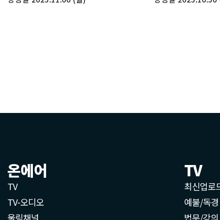
온에어
TV
TV
최신업로
TV-오디오
예불/독경
울림채널
법문/강의