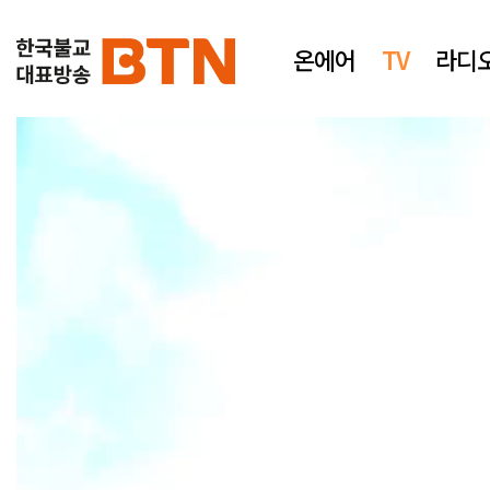
온에어
TV
라디