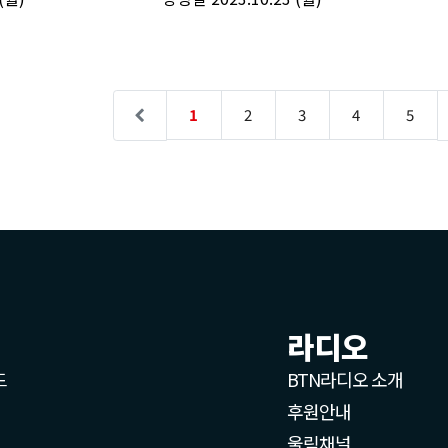
라디오
드
BTN라디오 소개
후원안내
울림채널