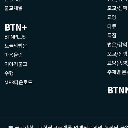
불교채널
포교/신행
교양
BTN+
다큐
특집
BTNPLUS
법문/강의
오늘의법문
포교/신행
마음울림
교양(종영
이야기불교
주제별 분
수행
MP3다운로드
BTN
공지사항
대한불교조계종 명예원로의원 현봉당 근일