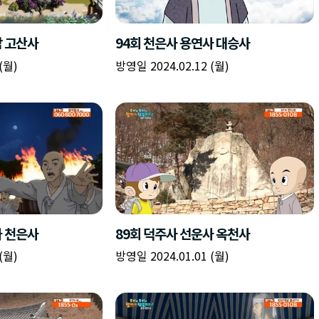
책
구
플
이름
이름
이름
갈
간
레
피
반
이
주소
시간
시작시간
확인
입
복
리
확인
력
입
스
닫기
이미지
종료시간
닫기
력
트
추
설명
가
확인
닫기