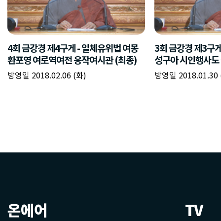
4회 금강경 제4구게 - 일체유위법 여몽
3회 금강경 제3구게
환포영 여로역여전 응작여시관 (최종)
성구아 시인행사도
방영일 2018.02.06 (화)
방영일 2018.01.30 
온에어
TV