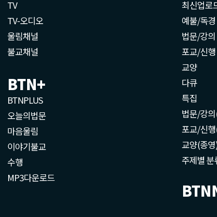
TV
최신업로
TV-오디오
예불/독경
울림채널
법문/강의
불교채널
포교/신행
교양
BTN+
다큐
특집
BTNPLUS
법문/강의
오늘의법문
포교/신행
마음울림
교양(종영
이야기불교
주제별 분
수행
MP3다운로드
BTN