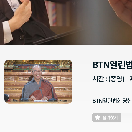
BTN열린
시간
: (종영)
BTN열린법회 당신