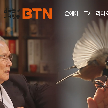
온에어
TV
라디