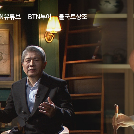
TN유튜브
BTN투어
불국토상조