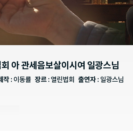
법회 아 관세음보살이시여 일광스님
제작
: 이동률
장르
: 열린법회
출연자
: 일광스님