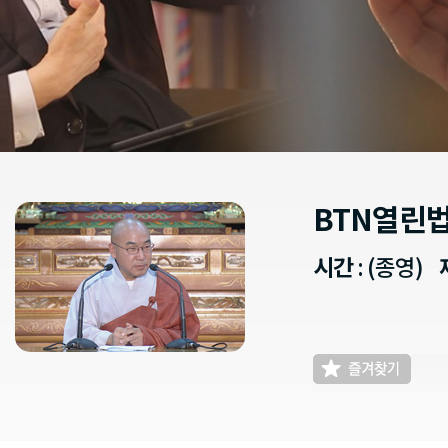
BTN열린
시간
: (종영)