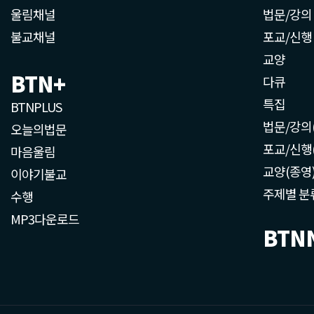
울림채널
법문/강의
불교채널
포교/신행
교양
BTN+
다큐
특집
BTNPLUS
법문/강의
오늘의법문
포교/신행
마음울림
교양(종영
이야기불교
주제별 분
수행
MP3다운로드
BTN