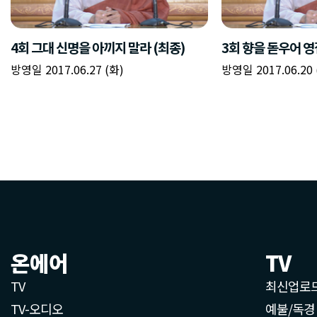
4회 그대 신명을 아끼지 말라 (최종)
3회 향을 돋우어 
방영일 2017.06.27 (화)
방영일 2017.06.20 
온에어
TV
TV
최신업로
TV-오디오
예불/독경