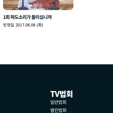
1회 파도소리가 들리십니까
방영일 2017.06.06 (화)
TV법회
일반법회
열린법회