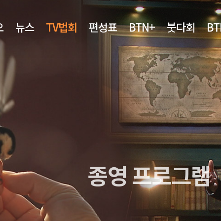
오
뉴스
TV법회
편성표
BTN+
붓다회
B
종영 프로그램