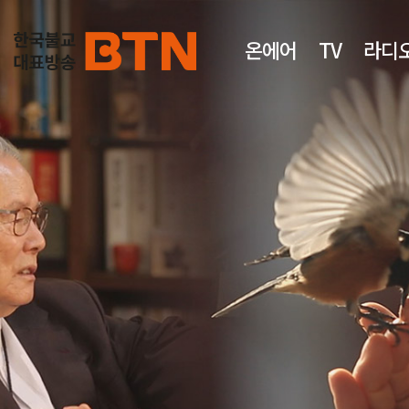
온에어
TV
라디