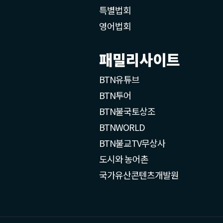
특별법회
영어법회
패밀리사이트
BTN유튜브
BTN투어
BTN불국토상조
BTNWORLD
BTN불교TV무상사
도시와 농어촌
국가유산콘텐츠개발원