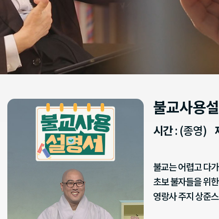
불교사용설
시간
: (종영)
불교는 어렵고 다가
초보 불자들을 위한
영랑사 주지 상준스