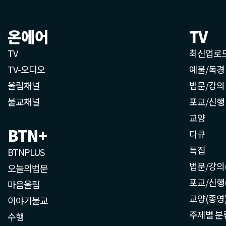
온에어
TV
TV
최신업로
TV-오디오
예불/독경
울림채널
법문/강의
불교채널
포교/신행
교양
BTN+
다큐
특집
BTNPLUS
법문/강의
오늘의법문
포교/신행
마음울림
교양(종영
이야기불교
주제별 분
수행