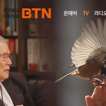
온에어
TV
라디