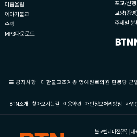
포교/신행
마음울림
교양(종영
이야기불교
주제별 분
수행
MP3다운로드
BTN
공지사항
대한불교조계종 명예원로의원 현봉당 근일
BTN소개
찾아오시는길
이용약관
개인정보처리방침
사업
불교텔레비전(주) | 대표 강성