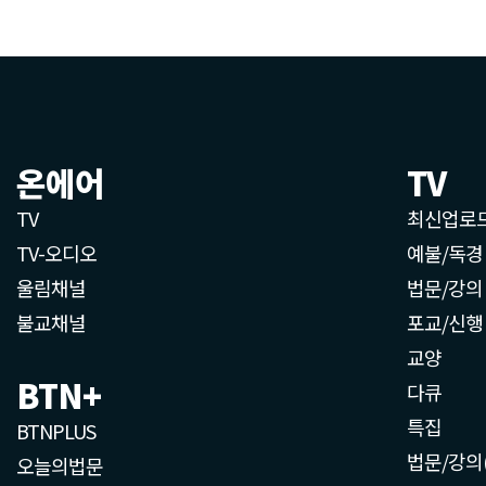
온에어
TV
TV
최신업로
TV-오디오
예불/독경
울림채널
법문/강의
불교채널
포교/신행
교양
BTN+
다큐
특집
BTNPLUS
법문/강의
오늘의법문