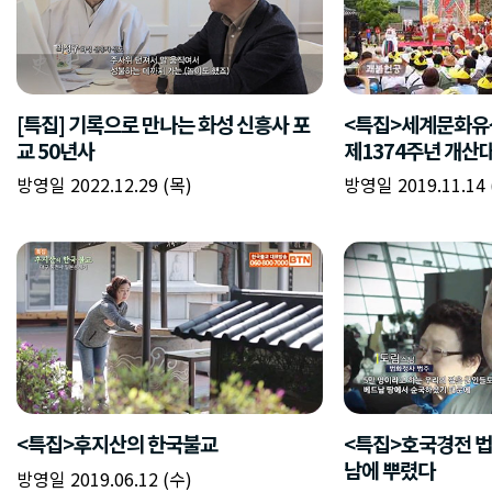
[특집] 기록으로 만나는 화성 신흥사 포
<특집>세계문화유
교 50년사
제1374주년 개산
방영일 2022.12.29 (목)
방영일 2019.11.14 
<특집>후지산의 한국불교
<특집>호국경전 법
남에 뿌렸다
방영일 2019.06.12 (수)