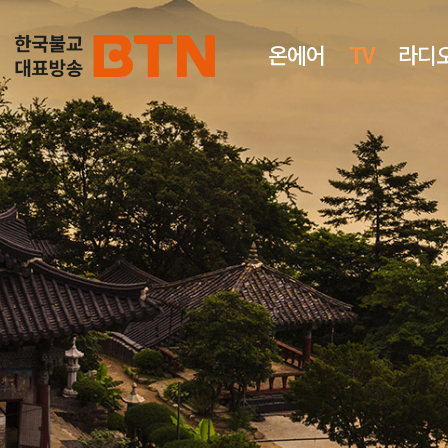
온에어
TV
라디