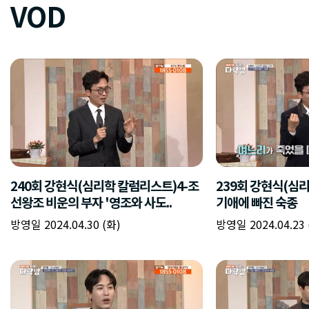
VOD
240회 강현식(심리학 칼럼리스트)4-조
239회 강현식(심
선왕조 비운의 부자 '영조와 사도..
기애에 빠진 숙종
방영일 2024.04.30 (화)
방영일 2024.04.23 