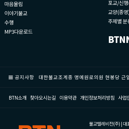
포교/신행
마음울림
교양(종영
이야기불교
주제별 분
수행
MP3다운로드
BTN
공지사항
대한불교조계종 명예원로의원 현봉당 근일
BTN소개
찾아오시는길
이용약관
개인정보처리방침
사업
불교텔레비전(주) | 대표 강성