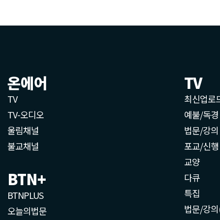
온에어
TV
TV
최신업로
TV-오디오
예불/독경
울림채널
법문/강의
불교채널
포교/신행
교양
BTN+
다큐
특집
BTNPLUS
법문/강의
오늘의법문