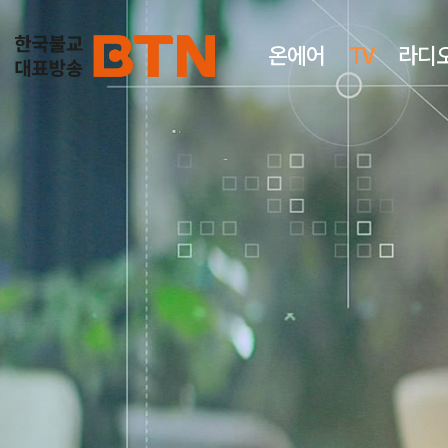
온에어
TV
라디