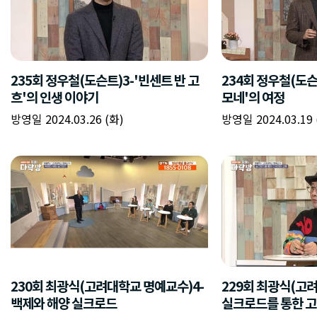
235회 정우철(도슨트)3-'빈센트 반 고
234회 정우철(도슨
흐'의 인생 이야기
모네'의 여정
방영일 2024.03.26 (화)
방영일 2024.03.19 
230회 최광식(고려대학교 명예교수)4-
229회 최광식(고
백제와 해양 실크로드
실크로드를 통한 