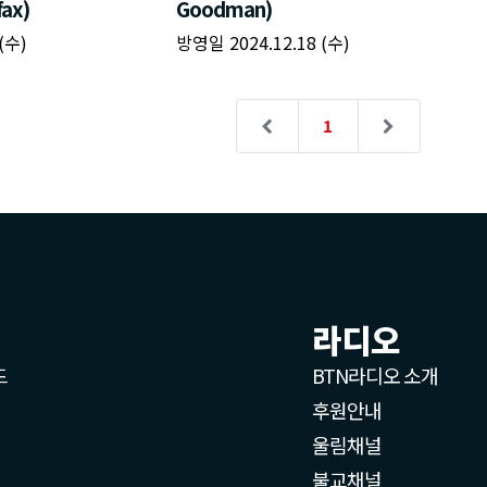
fax)
Goodman)
(수)
방영일 2024.12.18 (수)
1
라디오
드
BTN라디오 소개
후원안내
울림채널
불교채널