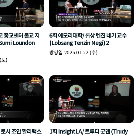
교 종교센터 불교 지
6회 에모리대학/ 롭상 텐진 네기 교수
umi Loundon
(Lobsang Tenzin Negi) 2
방영일 2025.01.22 (수)
(토)
/ 로시 조안 할리팩스
1회 InsightLA/ 트루디 굿맨 (Trudy