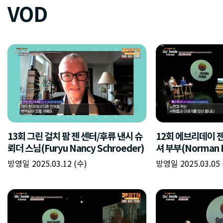
VOD
13회 그린 걸치 팜 젠 센터/후류 낸시 슈
12회 에브리데이 
뢰더 스님(Furyu Nancy Schroeder)
셔 부부(Norman F
방영일 2025.03.12 (수)
방영일 2025.03.05 