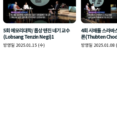
5회 에모리대학/ 롭상 텐진 네기 교수
4회 시애틀 스라바
(Lobsang Tenzin Negi)1
론(Thubten Chod
방영일 2025.01.15 (수)
방영일 2025.01.08 