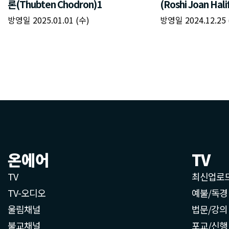
론(Thubten Chodron)1
(Roshi Joan Hali
방영일 2025.01.01 (수)
방영일 2024.12.25 
온에어
TV
TV
최신업로
TV-오디오
예불/독경
울림채널
법문/강의
불교채널
포교/신행