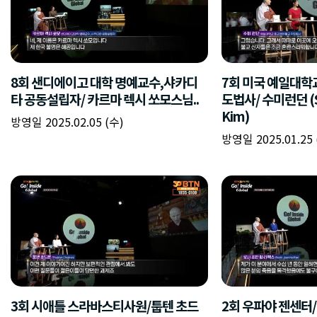
8회 샌디에이고 대학 명예교수,샤카디
7회 미국 예일대학
타 공동설립자/ 카르마 렉시 쏘모스님..
도법사/ 수미런던 (S
Kim)
방영일 2025.02.05 (수)
방영일 2025.01.25 
3회 시애틀 스라바스티사원/툽텐 초드
2회 우파야 젠센터