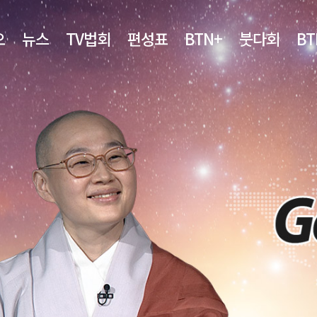
오
뉴스
TV법회
편성표
BTN+
붓다회
B