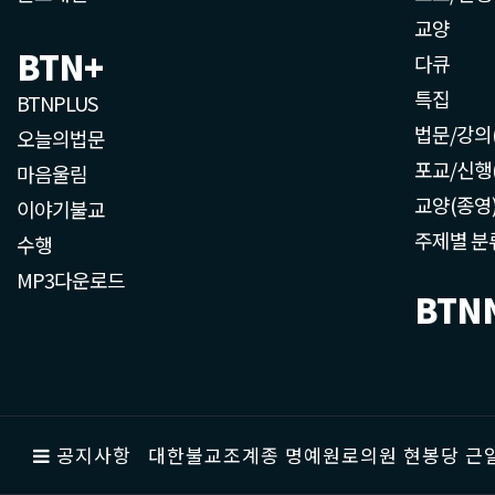
교양
BTN+
다큐
특집
BTNPLUS
법문/강의
오늘의법문
포교/신행
마음울림
교양(종영
이야기불교
주제별 분
수행
MP3다운로드
BTN
공지사항
대한불교조계종 명예원로의원 현봉당 근일