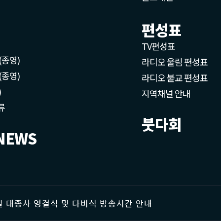
편성표
TV편성표
(종영)
라디오 울림 편성표
(종영)
라디오 불교 편성표
)
지역채널 안내
류
붓다회
NEWS
 대종사 영결식 및 다비식 방송시간 안내