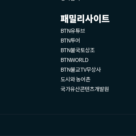
패밀리사이트
BTN유튜브
BTN투어
BTN불국토상조
BTNWORLD
BTN불교TV무상사
도시와 농어촌
국가유산콘텐츠개발원