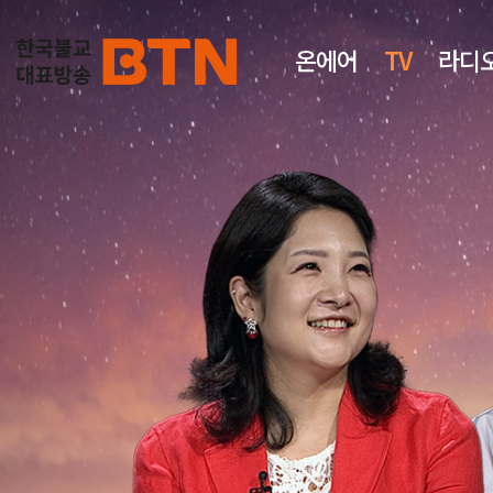
온에어
TV
라디