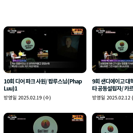
10회 디어 파크 사원/ 팝루스님(Phap
9회 샌디에이고 대
Luu)1
타 공동설립자/ 카르
방영일 2025.02.19 (수)
방영일 2025.02.12 