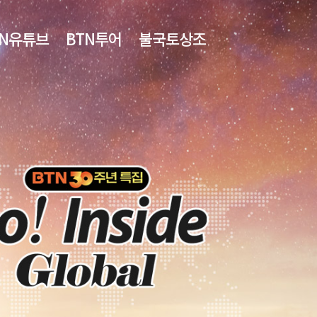
TN유튜브
BTN투어
불국토상조