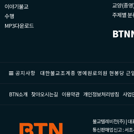
교양(종영
이야기불교
주제별 분
수행
MP3다운로드
BTN
공지사항
대한불교조계종 명예원로의원 현봉당 근일
BTN소개
찾아오시는길
이용약관
개인정보처리방침
사업
불교텔레비전(주) | 대표 강성
통신판매업신고 : 서초-