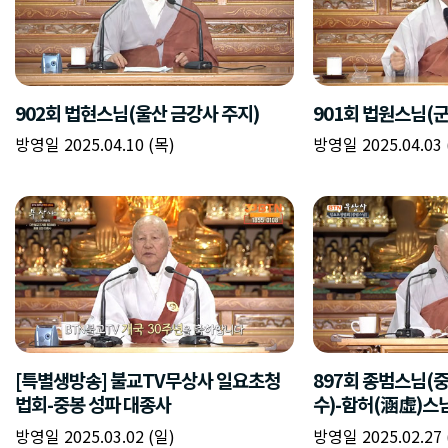
902회 법현스님(울산 금강사 주지)
901회 법원스님(
방영일 2025.04.10 (목)
방영일 2025.04.03 
[특별생방송] 불교TV무상사 일요초청
897회 종범스님(
법회-중봉 성파 대종사
수)-함허(涵虛)스님
방영일 2025.03.02 (일)
방영일 2025.02.27 