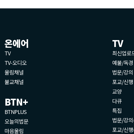
온에어
TV
TV
최신업로
TV-오디오
예불/독경
울림채널
법문/강의
불교채널
포교/신행
교양
BTN+
다큐
특집
BTNPLUS
법문/강의
오늘의법문
포교/신행
마음울림