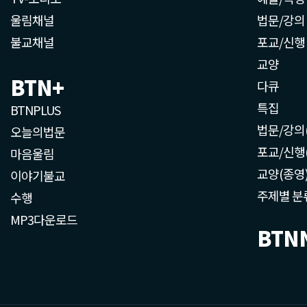
울림채널
법문/강의
불교채널
포교/신행
교양
BTN+
다큐
특집
BTNPLUS
법문/강의
오늘의법문
포교/신행
마음울림
교양(종영
이야기불교
주제별 분
수행
MP3다운로드
BTN