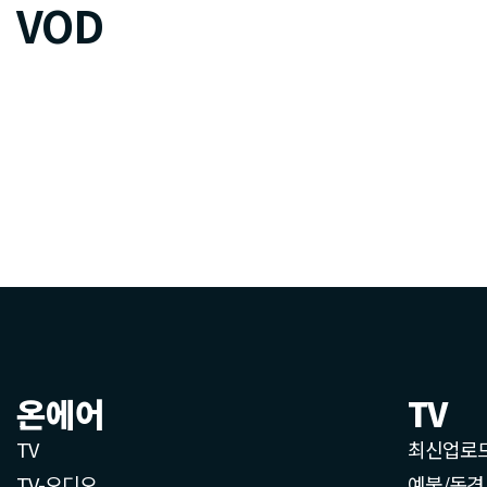
VOD
온에어
TV
TV
최신업로
TV-오디오
예불/독경