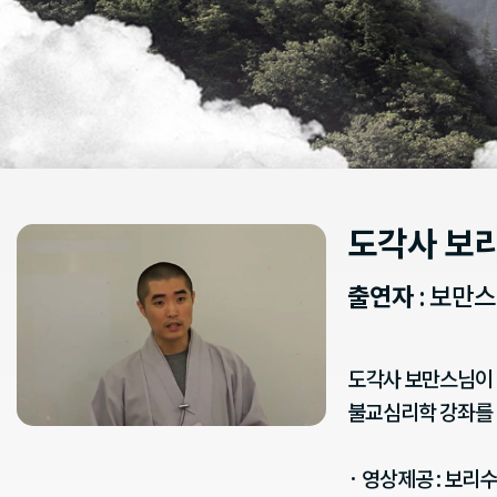
도각사 보
출연자
: 보만
도각사 보만스님이 
불교심리학 강좌를 
· 영상제공 : 보리