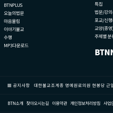
특집
BTNPLUS
법문/강의
오늘의법문
포교/신행
마음울림
교양(종영
이야기불교
주제별 분
수행
MP3다운로드
BTN
공지사항
대한불교조계종 명예원로의원 현봉당 근일
BTN소개
찾아오시는길
이용약관
개인정보처리방침
사업