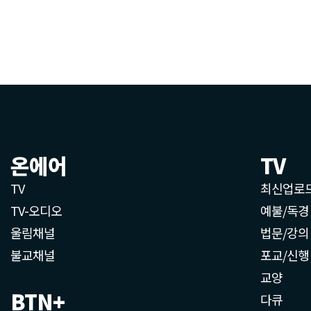
온에어
TV
TV
최신업로
TV-오디오
예불/독경
울림채널
법문/강의
불교채널
포교/신행
교양
BTN+
다큐