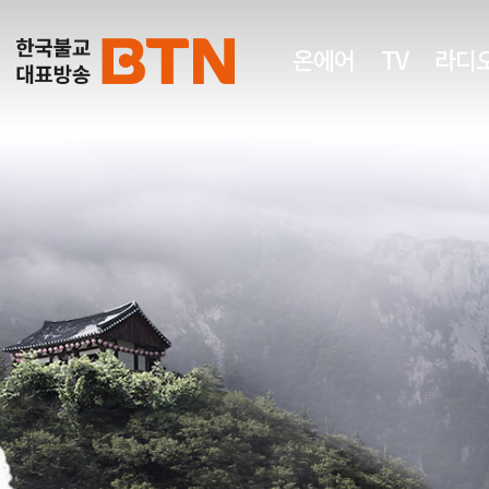
온에어
TV
라디