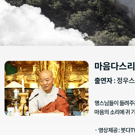
마음다스리
출연자
: 정우스
명스님들이 들려주는
마음의 소리에 귀 
· 영상제공 : 붓다T