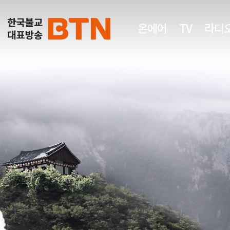
온에어
TV
라디