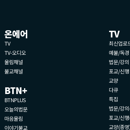
온에어
TV
TV
최신업로
TV-오디오
예불/독경
울림채널
법문/강의
불교채널
포교/신행
교양
BTN+
다큐
특집
BTNPLUS
법문/강의
오늘의법문
포교/신행
마음울림
교양(종영
이야기불교