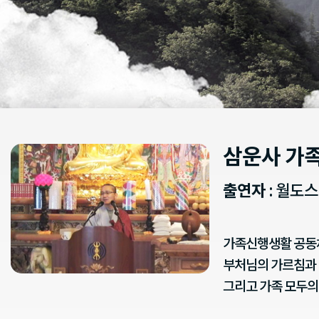
삼운사 가
출연자
: 월도
가족신행생활 공동체
부처님의 가르침과 
그리고 가족 모두의