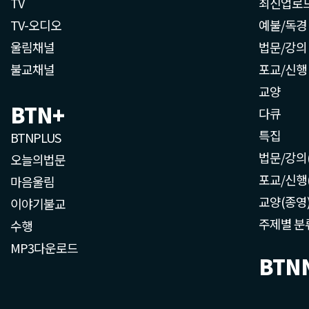
TV
최신업로
TV-오디오
예불/독경
울림채널
법문/강의
불교채널
포교/신행
교양
BTN+
다큐
특집
BTNPLUS
법문/강의
오늘의법문
포교/신행
마음울림
교양(종영
이야기불교
주제별 분
수행
MP3다운로드
BTN