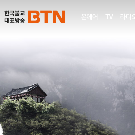
온에어
TV
라디