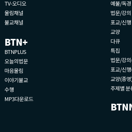
TV-오디오
예불/독경
울림채널
법문/강의
불교채널
포교/신행
교양
BTN+
다큐
특집
BTNPLUS
법문/강의
오늘의법문
포교/신행
마음울림
교양(종영
이야기불교
주제별 분
수행
MP3다운로드
BTN