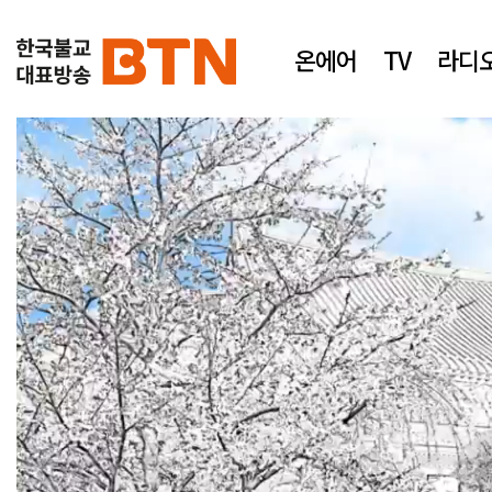
온에어
TV
라디