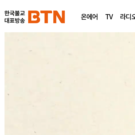
온에어
TV
라디