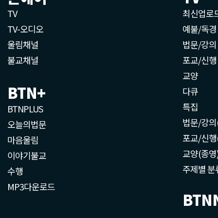
TV
최신업로
TV-오디오
예불/독경
울림채널
법문/강의
불교채널
포교/신행
교양
BTN+
다큐
특집
BTNPLUS
법문/강의
오늘의법문
포교/신행
마음울림
교양(종영
이야기불교
주제별 분
수행
MP3다운로드
BTN