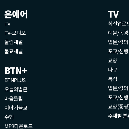
온에어
TV
TV
최신업로
TV-오디오
예불/독경
울림채널
법문/강의
불교채널
포교/신행
교양
BTN+
다큐
특집
BTNPLUS
법문/강의
오늘의법문
포교/신행
마음울림
교양(종영
이야기불교
주제별 분
수행
MP3다운로드