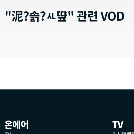
"泥?솕?ㅻ떂" 관련 VOD
온에어
TV
TV
최신업로