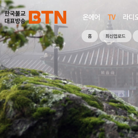
온에어
TV
라디
홈
최신업로드