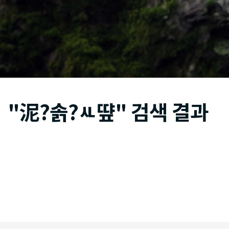
"泥?솕?ㅻ떂" 검색 결과