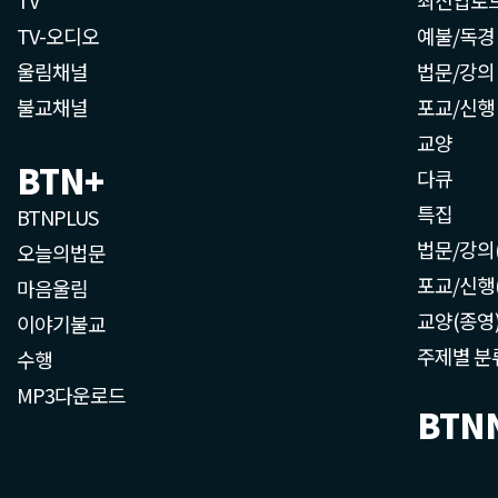
TV-오디오
예불/독경
울림채널
법문/강의
불교채널
포교/신행
교양
BTN+
다큐
특집
BTNPLUS
법문/강의
오늘의법문
포교/신행
마음울림
교양(종영
이야기불교
주제별 분
수행
MP3다운로드
BTN