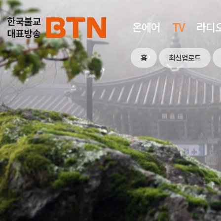
온에어
TV
라디
홈
최신업로드