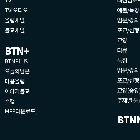
TV-오디오
예불/독경
울림채널
법문/강의
불교채널
포교/신행
교양
BTN+
다큐
특집
BTNPLUS
법문/강의
오늘의법문
포교/신행
마음울림
교양(종영
이야기불교
주제별 분
수행
MP3다운로드
BTN