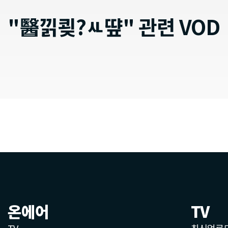
"醫낅쾾?ㅻ떂" 관련 VOD
온에어
TV
TV
최신업로