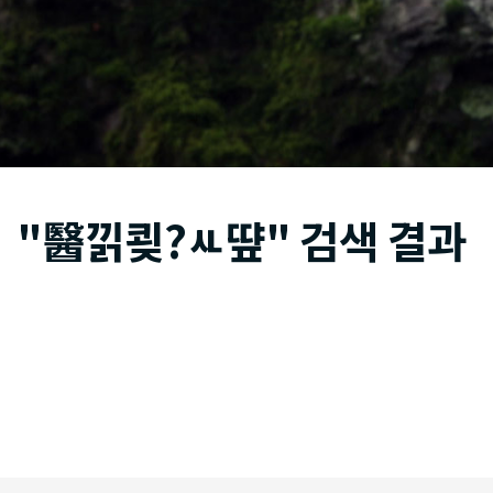
"醫낅쾾?ㅻ떂" 검색 결과