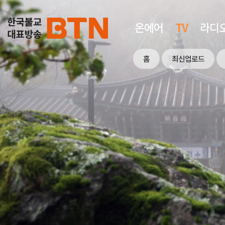
온에어
TV
라디
홈
최신업로드