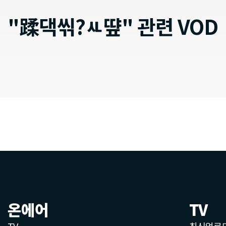
"蹂댁씪?ㅻ떂" 관련 VOD
온에어
TV
TV
최신업로