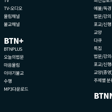
TV-오디오
예불/독경
울림채널
법문/강의
불교채널
포교/신행
교양
BTN+
다큐
특집
BTNPLUS
법문/강의
오늘의법문
포교/신행
마음울림
교양(종영
이야기불교
주제별 분
수행
MP3다운로드
BTN