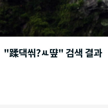
"蹂댁씪?ㅻ떂" 검색 결과