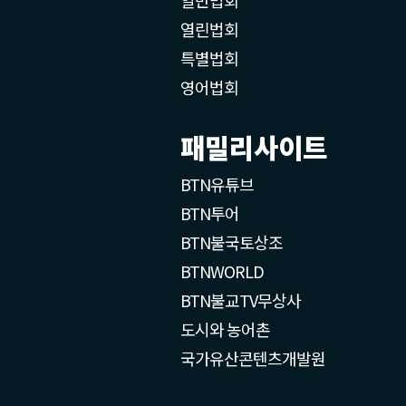
열린법회
특별법회
영어법회
패밀리사이트
BTN유튜브
BTN투어
BTN불국토상조
BTNWORLD
BTN불교TV무상사
도시와 농어촌
국가유산콘텐츠개발원