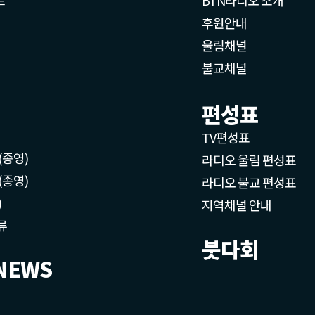
후원안내
울림채널
불교채널
편성표
TV편성표
(종영)
라디오 울림 편성표
(종영)
라디오 불교 편성표
)
지역채널 안내
류
붓다회
NEWS