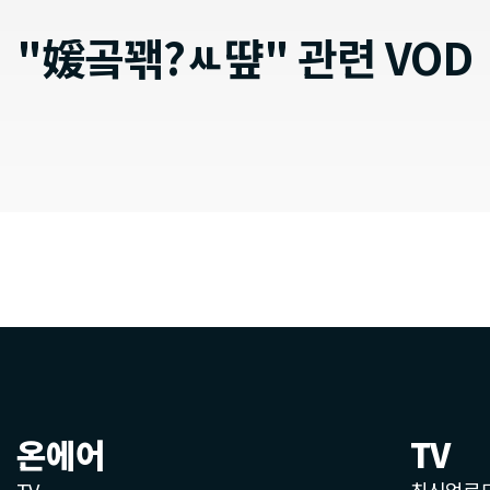
"媛곸꽦?ㅻ떂" 관련 VOD
온에어
TV
TV
최신업로