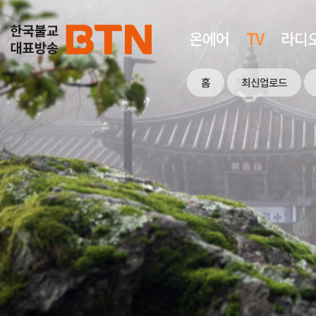
온에어
TV
라디
홈
최신업로드