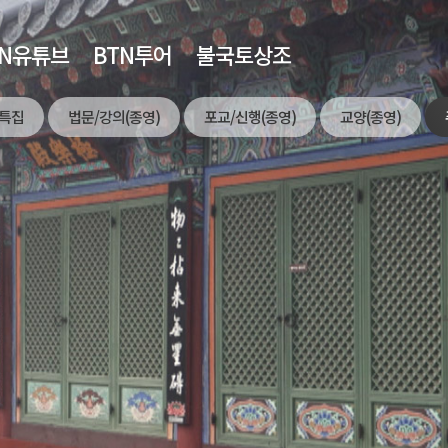
TN유튜브
BTN투어
불국토상조
특집
법문/강의(종영)
포교/신행(종영)
교양(종영)