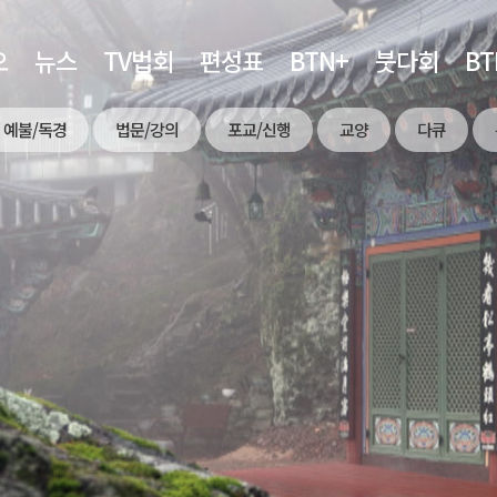
오
뉴스
TV법회
편성표
BTN+
붓다회
B
예불/독경
법문/강의
포교/신행
교양
다큐