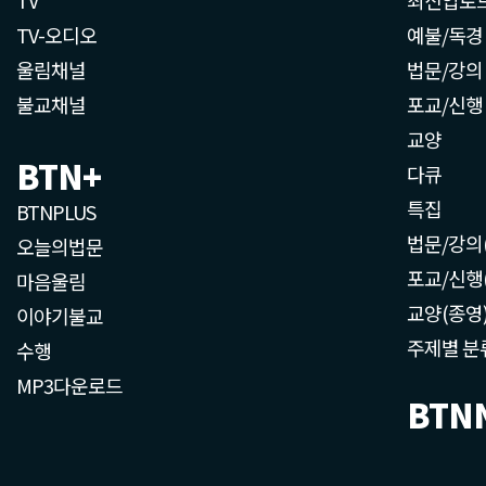
TV-오디오
예불/독경
울림채널
법문/강의
불교채널
포교/신행
교양
BTN+
다큐
특집
BTNPLUS
법문/강의
오늘의법문
포교/신행
마음울림
교양(종영
이야기불교
주제별 분
수행
MP3다운로드
BTN