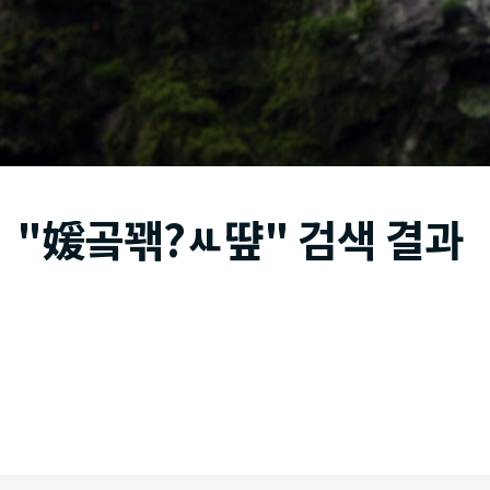
"媛곸꽦?ㅻ떂" 검색 결과