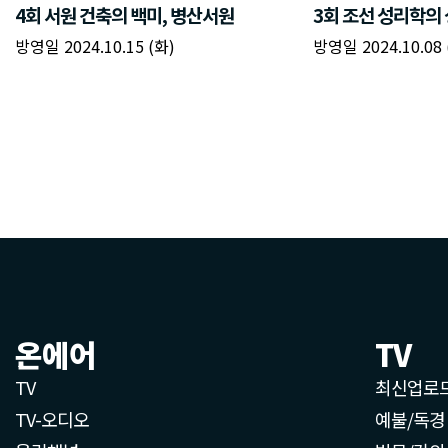
온에어
TV
TV
최신업로
TV-오디오
예불/독경