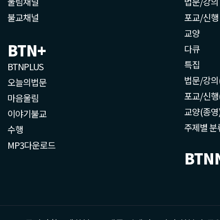
울림채널
법문/강의
불교채널
포교/신행
교양
BTN+
다큐
특집
BTNPLUS
법문/강의
오늘의법문
포교/신행
마음울림
교양(종영
이야기불교
주제별 분
수행
MP3다운로드
BTN