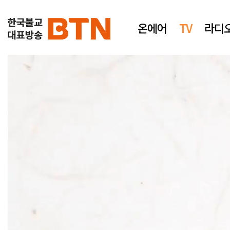
온에어
TV
라디