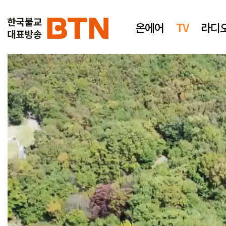
온에어
TV
라디