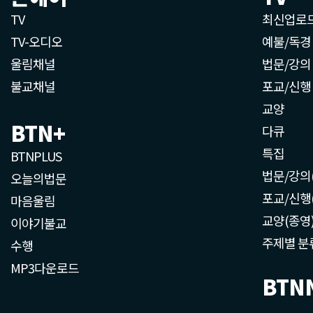
TV
최신업로
TV-오디오
예불/독경
울림채널
법문/강의
불교채널
포교/신행
교양
BTN+
다큐
특집
BTNPLUS
법문/강의
오늘의법문
포교/신행
마음울림
교양(종영
이야기불교
주제별 분
수행
MP3다운로드
BTN