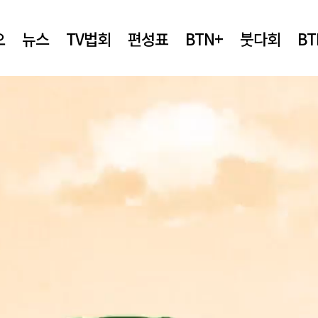
오
뉴스
TV법회
편성표
BTN+
붓다회
B