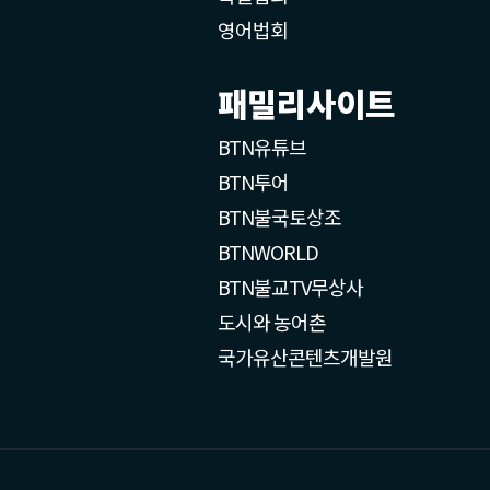
영어법회
패밀리사이트
BTN유튜브
BTN투어
BTN불국토상조
BTNWORLD
BTN불교TV무상사
도시와 농어촌
국가유산콘텐츠개발원