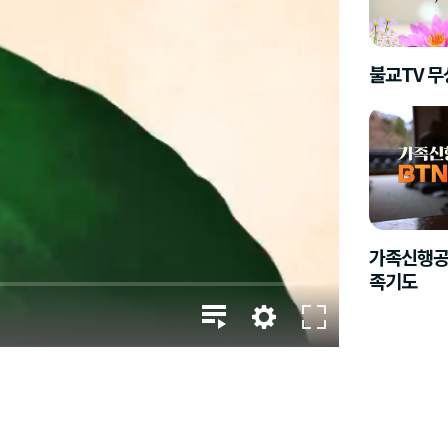
불교TV 
가족신행공
족기도