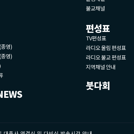
불교채널
편성표
TV편성표
(종영)
라디오 울림 편성표
(종영)
라디오 불교 편성표
)
지역채널 안내
류
붓다회
NEWS
 대종사 영결식 및 다비식 방송시간 안내