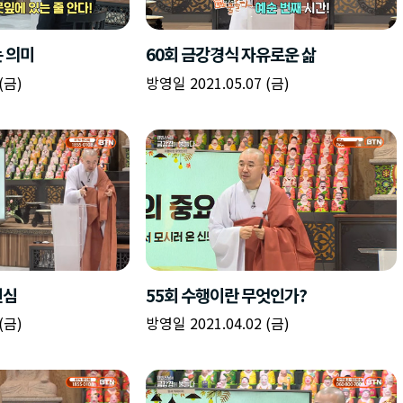
책
구
플
이름
이름
이름
갈
간
레
피
반
이
주소
시간
시작시간
확인
입
복
리
확인
력
입
스
닫기
이미지
종료시간
닫기
력
트
추
설명
가
확인
닫기