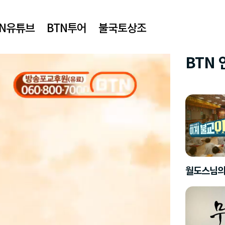
TN유튜브
BTN투어
불국토상조
BTN
월도스님의