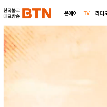
온에어
TV
라디