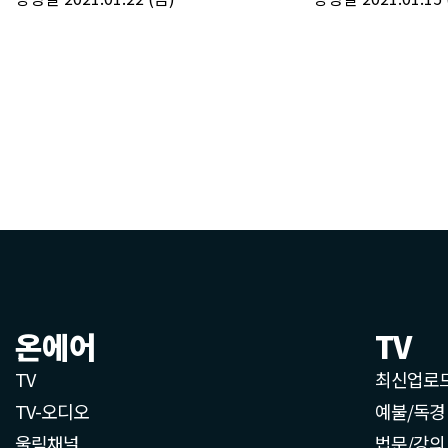
온에어
TV
TV
최신업로
TV-오디오
예불/독경
울림채널
법문/강의