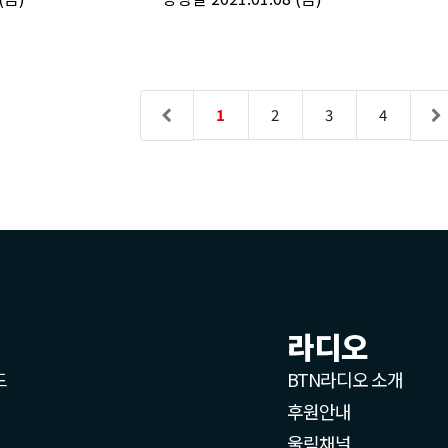
라디오
드
BTN라디오 소개
후원안내
울림채널