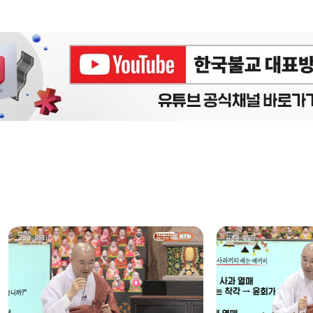
에피소드
구간반복 북마크
책갈피 북마크
설
정