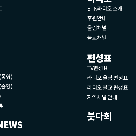
드
BTN라디오 소개
후원안내
울림채널
불교채널
편성표
TV편성표
(종영)
라디오 울림 편성표
(종영)
라디오 불교 편성표
)
지역채널 안내
류
붓다회
NEWS