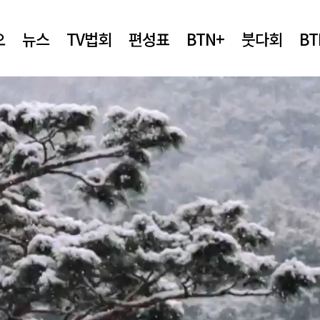
오
뉴스
TV법회
편성표
BTN+
붓다회
B