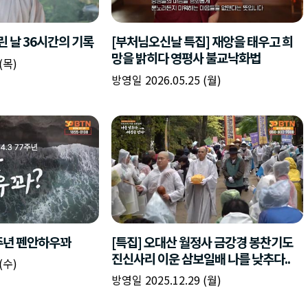
책
구
플
이름
이름
이름
갈
간
레
피
반
이
주소
시간
시작시간
확인
입
복
리
확인
력
입
스
닫기
이미지
종료시간
닫기
력
트
추
설명
가
확인
닫기