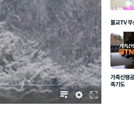
불교TV 
가족신행공
족기도