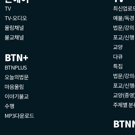
TV
최신업로
TV-오디오
예불/독경
울림채널
법문/강의
불교채널
포교/신행
교양
BTN+
다큐
특집
BTNPLUS
법문/강의
오늘의법문
포교/신행
마음울림
교양(종영
이야기불교
주제별 분
수행
MP3다운로드
BTN