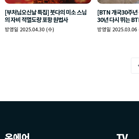
온에어
TV