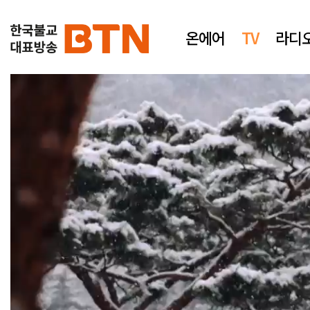
온에어
TV
라디