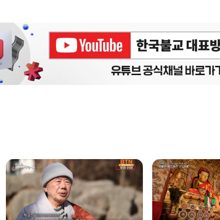
에피소드
구간반복 북마크
책갈피 북마크
설
정