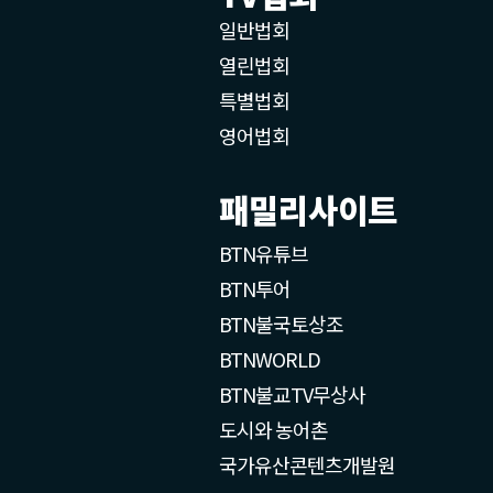
일반법회
열린법회
특별법회
영어법회
패밀리사이트
BTN유튜브
BTN투어
BTN불국토상조
BTNWORLD
BTN불교TV무상사
도시와 농어촌
국가유산콘텐츠개발원