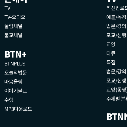
TV
최신업로
TV-오디오
예불/독경
울림채널
법문/강의
불교채널
포교/신행
교양
BTN+
다큐
특집
BTNPLUS
법문/강의
오늘의법문
포교/신행
마음울림
교양(종영
이야기불교
주제별 분
수행
MP3다운로드
BTN