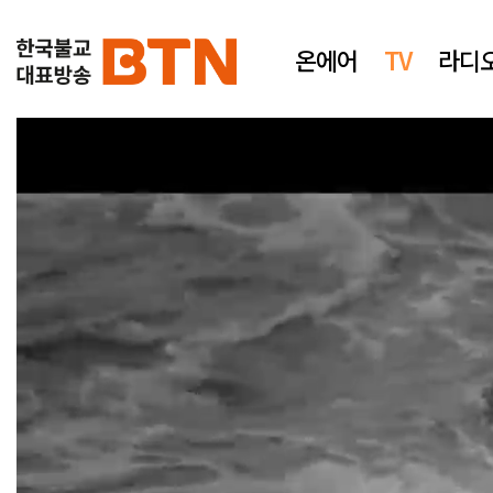
온에어
TV
라디