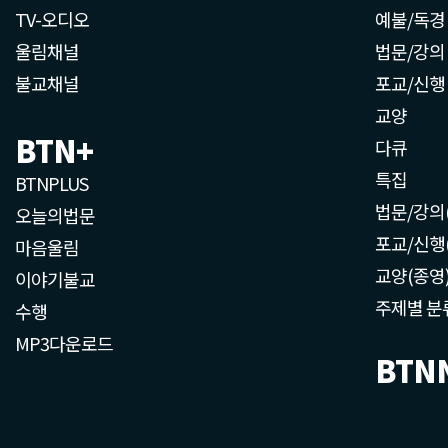
TV-오디오
예불/독경
울림채널
법문/강의
불교채널
포교/신행
교양
BTN+
다큐
특집
BTNPLUS
법문/강의
오늘의법문
포교/신행
마음울림
교양(종영
이야기불교
주제별 분
수행
MP3다운로드
BTN