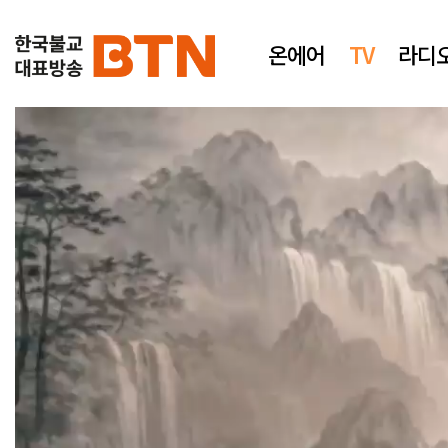
온에어
TV
라디