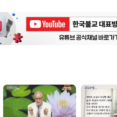
에피소드
구간반복 북마크
책갈피 북마크
설
정