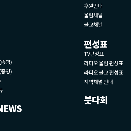
후원안내
울림채널
불교채널
편성표
TV편성표
(종영)
라디오 울림 편성표
(종영)
라디오 불교 편성표
)
지역채널 안내
류
붓다회
NEWS