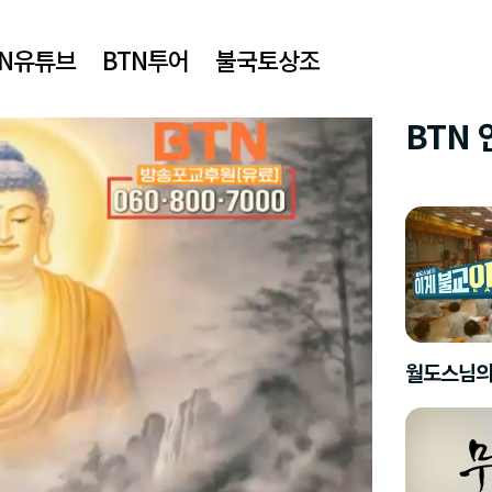
TN유튜브
BTN투어
불국토상조
BTN
월도스님의