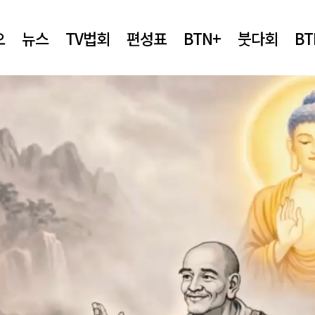
오
뉴스
TV법회
편성표
BTN+
붓다회
B