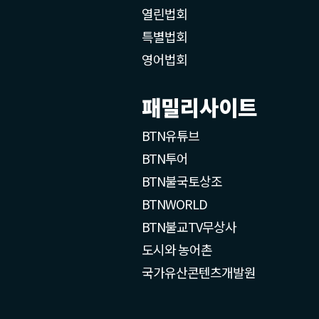
열린법회
특별법회
영어법회
패밀리사이트
BTN유튜브
BTN투어
BTN불국토상조
BTNWORLD
BTN불교TV무상사
도시와 농어촌
국가유산콘텐츠개발원