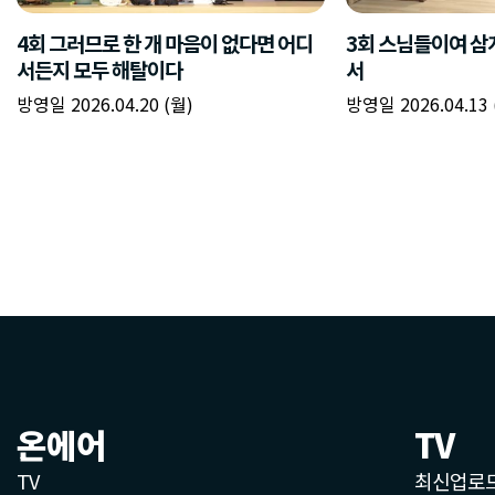
온에어
TV
TV
최신업로