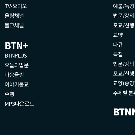
TV-오디오
예불/독경
울림채널
법문/강의
불교채널
포교/신행
교양
BTN+
다큐
특집
BTNPLUS
법문/강의
오늘의법문
포교/신행
마음울림
교양(종영
이야기불교
주제별 분
수행
MP3다운로드
BTN