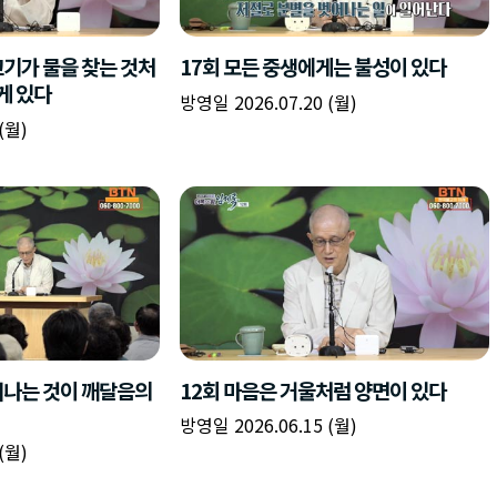
책
구
플
이름
이름
이름
갈
간
레
피
반
이
주소
시간
시작시간
확인
입
복
리
확인
력
입
스
닫기
이미지
종료시간
닫기
력
트
추
설명
가
확인
닫기