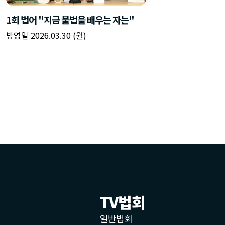
TV법회
일반법회