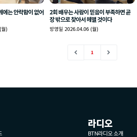
라디오
드
BTN라디오 소개