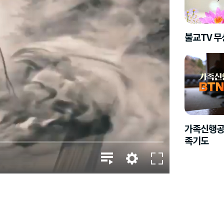
불교TV 
가족신행공
족기도