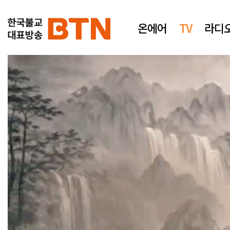
온에어
TV
라디