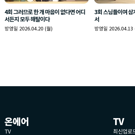
온에어
TV
TV
최신업로