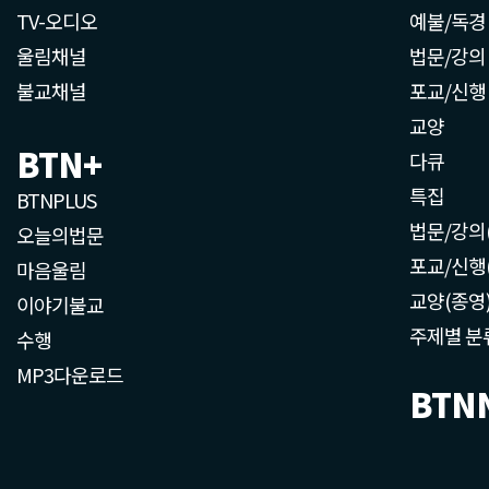
TV-오디오
예불/독경
울림채널
법문/강의
불교채널
포교/신행
교양
BTN+
다큐
특집
BTNPLUS
법문/강의
오늘의법문
포교/신행
마음울림
교양(종영
이야기불교
주제별 분
수행
MP3다운로드
BTN