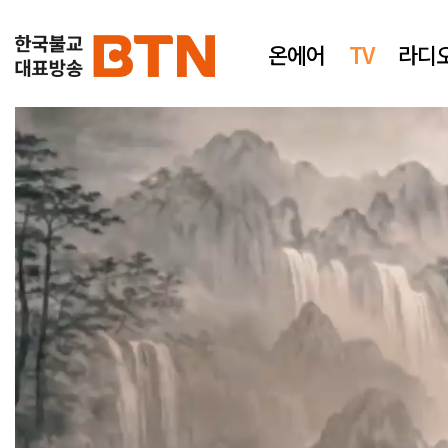
온에어
TV
라디