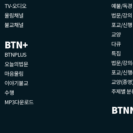
TV-오디오
예불/독경
울림채널
법문/강의
불교채널
포교/신행
교양
BTN+
다큐
특집
BTNPLUS
법문/강의
오늘의법문
포교/신행
마음울림
교양(종영
이야기불교
주제별 분
수행
MP3다운로드
BTN