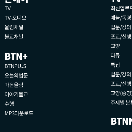
TV
최신업로
TV-오디오
예불/독경
울림채널
법문/강의
불교채널
포교/신행
교양
BTN+
다큐
특집
BTNPLUS
법문/강의
오늘의법문
포교/신행
마음울림
교양(종영
이야기불교
주제별 분
수행
MP3다운로드
BTN