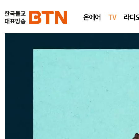
온에어
TV
라디