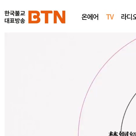
온에어
TV
라디