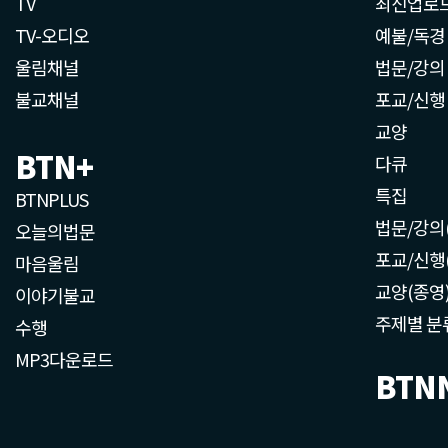
TV
최신업로
TV-오디오
예불/독경
울림채널
법문/강의
불교채널
포교/신행
교양
BTN+
다큐
특집
BTNPLUS
법문/강의
오늘의법문
포교/신행
마음울림
교양(종영
이야기불교
주제별 분
수행
MP3다운로드
BTN