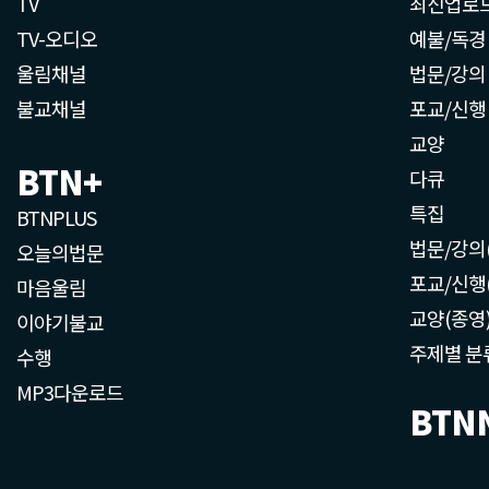
TV
최신업로
TV-오디오
예불/독경
울림채널
법문/강의
불교채널
포교/신행
교양
BTN+
다큐
특집
BTNPLUS
법문/강의
오늘의법문
포교/신행
마음울림
교양(종영
이야기불교
주제별 분
수행
MP3다운로드
BTN