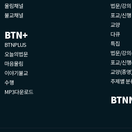
울림채널
법문/강의
불교채널
포교/신행
교양
BTN+
다큐
특집
BTNPLUS
법문/강의
오늘의법문
포교/신행
마음울림
교양(종영
이야기불교
주제별 분
수행
MP3다운로드
BTN