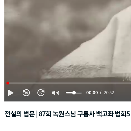
00:00
20:52
전설의 법문 | 87회 녹원스님 구룡사 백고좌 법회5