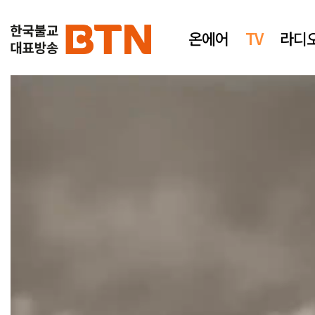
온에어
TV
라디