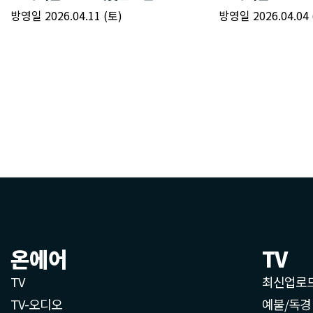
온에어
TV
TV
최신업로
TV-오디오
예불/독경