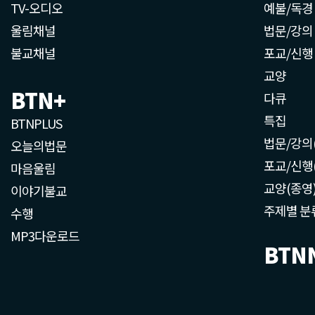
TV-오디오
예불/독경
울림채널
법문/강의
불교채널
포교/신행
교양
BTN+
다큐
특집
BTNPLUS
법문/강의
오늘의법문
포교/신행
마음울림
교양(종영
이야기불교
주제별 분
수행
MP3다운로드
BTN