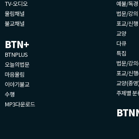
TV-오디오
예불/독경
울림채널
법문/강의
불교채널
포교/신행
교양
BTN+
다큐
특집
BTNPLUS
법문/강의
오늘의법문
포교/신행
마음울림
교양(종영
이야기불교
주제별 분
수행
MP3다운로드
BTN