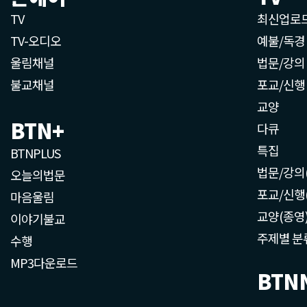
TV
최신업로
TV-오디오
예불/독경
울림채널
법문/강의
불교채널
포교/신행
교양
BTN+
다큐
특집
BTNPLUS
법문/강의
오늘의법문
포교/신행
마음울림
교양(종영
이야기불교
주제별 분
수행
MP3다운로드
BTN