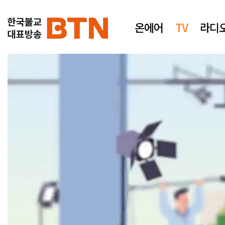
온에어
TV
라디