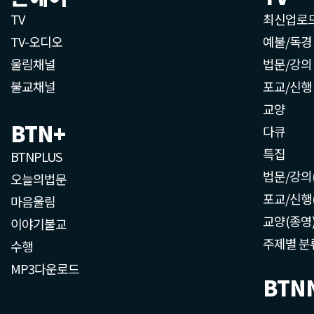
TV
최신업로
TV-오디오
예불/독경
울림채널
법문/강의
불교채널
포교/신행
교양
BTN+
다큐
특집
BTNPLUS
법문/강의
오늘의법문
포교/신행
마음울림
교양(종영
이야기불교
주제별 분
수행
MP3다운로드
BTN