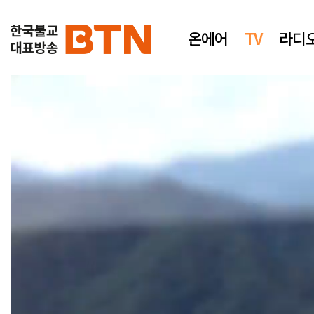
온에어
TV
라디