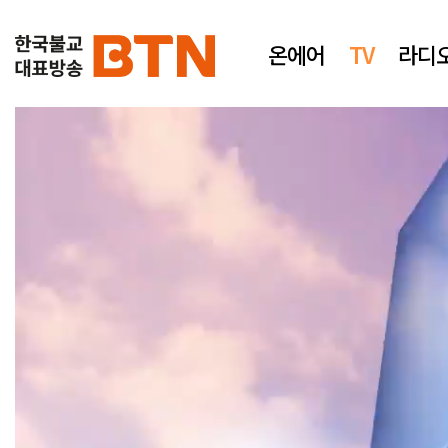
온에어
TV
라디