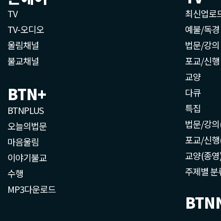
TV
최신업로
TV-오디오
예불/독경
울림채널
법문/강의
불교채널
포교/신행
교양
BTN+
다큐
특집
BTNPLUS
법문/강의
오늘의법문
포교/신행
마음울림
교양(종영
이야기불교
주제별 분
수행
MP3다운로드
BTN