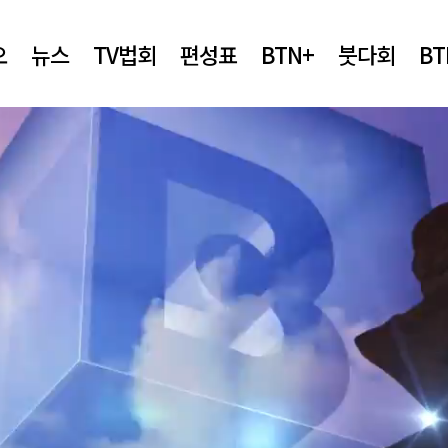
오
뉴스
TV법회
편성표
BTN+
붓다회
B