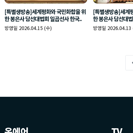
온에어
TV