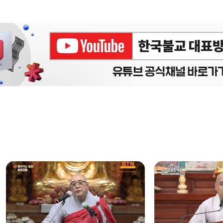
에피소드
구간반복 북마크
책갈피 북마크
설
정