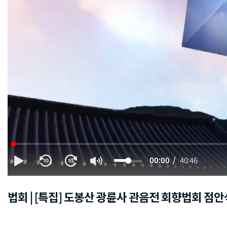
00:00
40:46
법회 | [특집] 도봉산 광륜사 관음전 회향법회 점안