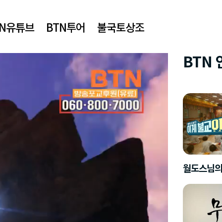
TN유튜브
BTN투어
불국토상조
BTN
월도스님의