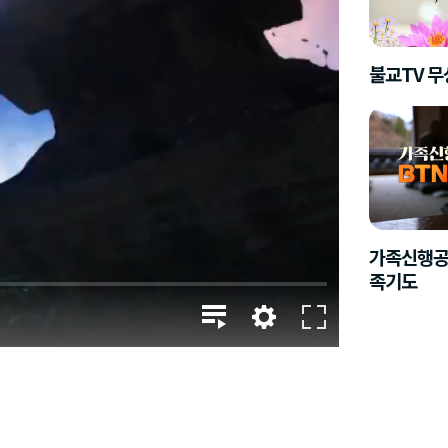
불교TV 
가족신행공
족기도