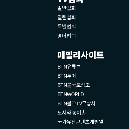
일반법회
열린법회
특별법회
영어법회
패밀리사이트
BTN유튜브
BTN투어
BTN불국토상조
BTNWORLD
BTN불교TV무상사
도시와 농어촌
국가유산콘텐츠개발원