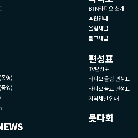
드
BTN라디오 소개
후원안내
울림채널
불교채널
편성표
TV편성표
(종영)
라디오 울림 편성표
(종영)
라디오 불교 편성표
)
지역채널 안내
류
붓다회
NEWS