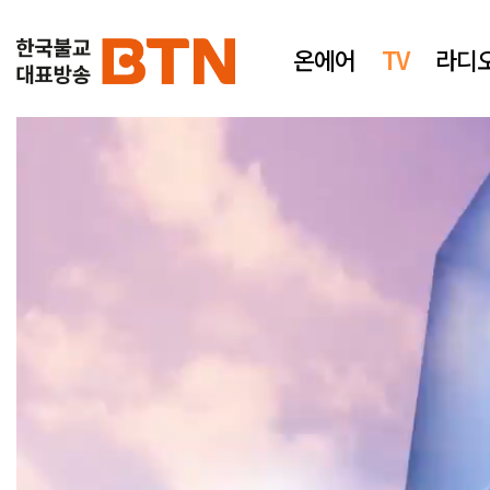
온에어
TV
라디