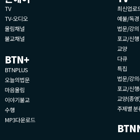
TV
최신업로
TV-오디오
예불/독경
울림채널
법문/강의
불교채널
포교/신행
교양
BTN+
다큐
특집
BTNPLUS
법문/강의
오늘의법문
포교/신행
마음울림
교양(종영
이야기불교
주제별 분
수행
MP3다운로드
BTN