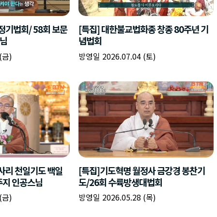
책
구
플
이름
이름
이름
갈
간
레
피
반
이
주소
시간
시작시간
확인
입
복
리
확인
력
입
스
닫기
이미지
종료시간
닫기
력
트
추
설명
가
확인
닫기