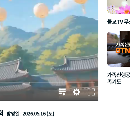
불교TV 
가족신행공
족기도
회
방영일 : 2026.05.16 (토)