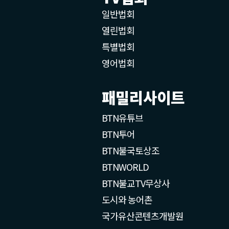
일반법회
열린법회
특별법회
영어법회
패밀리사이트
BTN유튜브
BTN투어
BTN불국토상조
BTNWORLD
BTN불교TV무상사
도시와 농어촌
국가유산콘텐츠개발원