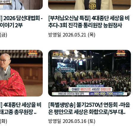
책
구
플
이름
이름
이름
갈
간
레
피
반
이
주소
시간
시작시간
확인
입
복
리
확인
력
입
스
닫기
이미지
종료시간
닫기
력
트
추
설명
가
확인
닫기