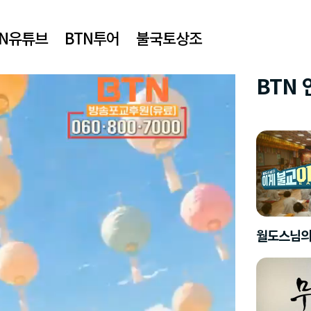
TN유튜브
BTN투어
불국토상조
BTN
월도스님의