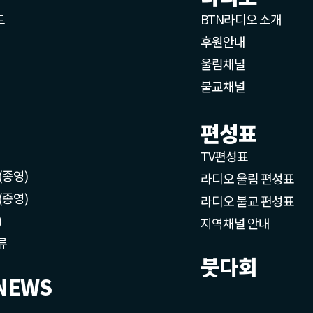
드
BTN라디오 소개
후원안내
울림채널
불교채널
편성표
TV편성표
(종영)
라디오 울림 편성표
(종영)
라디오 불교 편성표
)
지역채널 안내
류
붓다회
NEWS