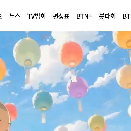
오
뉴스
TV법회
편성표
BTN+
붓다회
B