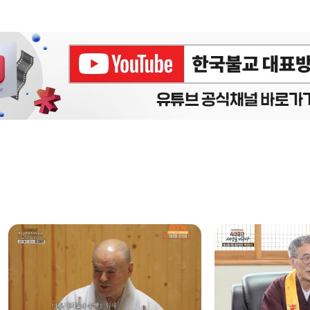
에피소드
구간반복 북마크
책갈피 북마크
설
정