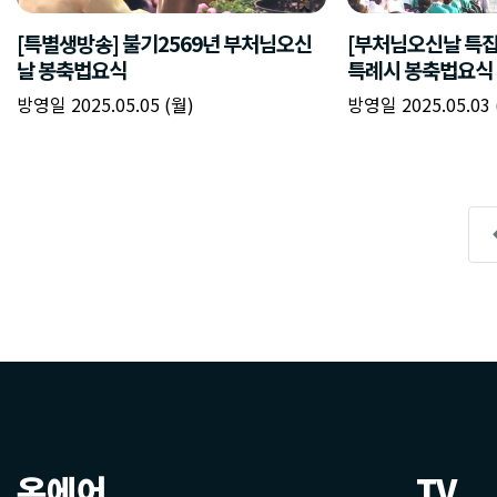
온에어
TV