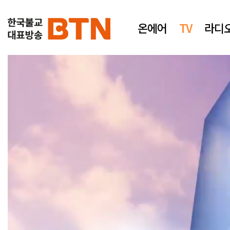
온에어
TV
라디