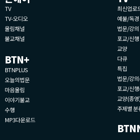
TV
최신업로
TV-오디오
예불/독경
울림채널
법문/강의
불교채널
포교/신행
교양
BTN+
다큐
특집
BTNPLUS
법문/강의
오늘의법문
포교/신행
마음울림
교양(종영
이야기불교
주제별 분
수행
MP3다운로드
BTN