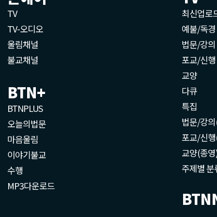
TV
최신업로
TV-오디오
예불/독경
울림채널
법문/강의
불교채널
포교/신행
교양
BTN+
다큐
특집
BTNPLUS
법문/강의
오늘의법문
포교/신행
마음울림
교양(종영
이야기불교
주제별 분
수행
MP3다운로드
BTN