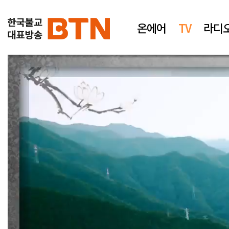
온에어
TV
라디