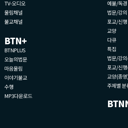
TV-오디오
예불/독경
울림채널
법문/강의
불교채널
포교/신행
교양
BTN+
다큐
특집
BTNPLUS
법문/강의
오늘의법문
포교/신행
마음울림
교양(종영
이야기불교
주제별 분
수행
MP3다운로드
BTN