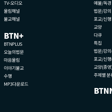
TV-오디오
예불/독경
울림채널
법문/강의
불교채널
포교/신행
교양
BTN+
다큐
특집
BTNPLUS
법문/강의
오늘의법문
포교/신행
마음울림
교양(종영
이야기불교
주제별 분
수행
MP3다운로드
BTN