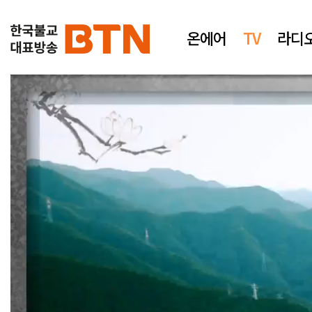
온에어
TV
라디