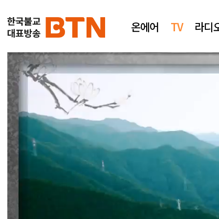
온에어
TV
라디