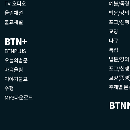
TV-오디오
예불/독경
울림채널
법문/강의
불교채널
포교/신행
교양
BTN+
다큐
특집
BTNPLUS
법문/강의
오늘의법문
포교/신행
마음울림
교양(종영
이야기불교
주제별 분
수행
MP3다운로드
BTN