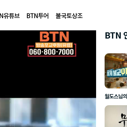
TN유튜브
BTN투어
불국토상조
BTN
월도스님의