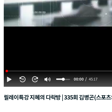
00:00
45:17
릴레이특강 지혜의 다락방 | 335회 김병곤(스포츠