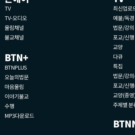
TV
최신업로
TV-오디오
예불/독경
울림채널
법문/강의
불교채널
포교/신행
교양
BTN+
다큐
특집
BTNPLUS
법문/강의
오늘의법문
포교/신행
마음울림
교양(종영
이야기불교
주제별 분
수행
MP3다운로드
BTN