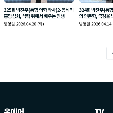
온에어
TV