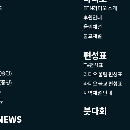
드
BTN라디오 소개
후원안내
울림채널
불교채널
편성표
TV편성표
(종영)
라디오 울림 편성표
(종영)
라디오 불교 편성표
)
지역채널 안내
류
붓다회
NEWS