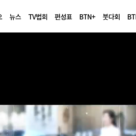
오
뉴스
TV법회
편성표
BTN+
붓다회
B