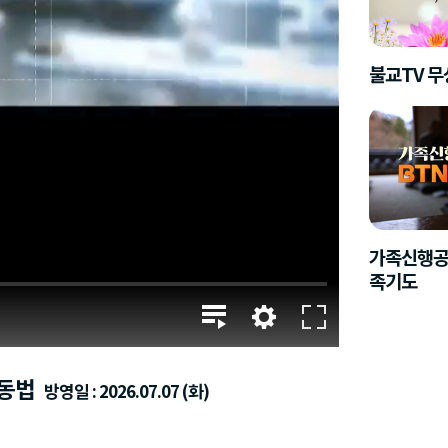
불교TV 
가족신행공
족기도
운동법
방영일 : 2026.07.07 (화)