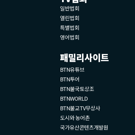
일반법회
열린법회
특별법회
영어법회
패밀리사이트
BTN유튜브
BTN투어
BTN불국토상조
BTNWORLD
BTN불교TV무상사
도시와 농어촌
국가유산콘텐츠개발원