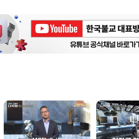
에피소드
구간반복 북마크
책갈피 북마크
설
정