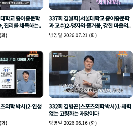
책
구
플
이름
이름
이름
갈
간
레
피
반
이
주소
시간
시작시간
확인
입
복
리
확인
력
입
스
닫기
이미지
종료시간
닫기
력
트
추
설명
가
확인
닫기