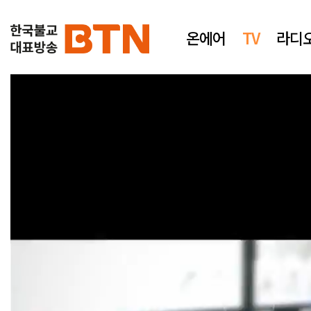
온에어
TV
라디