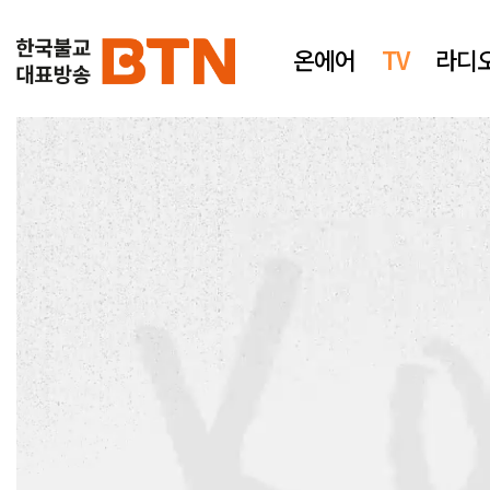
온에어
TV
라디