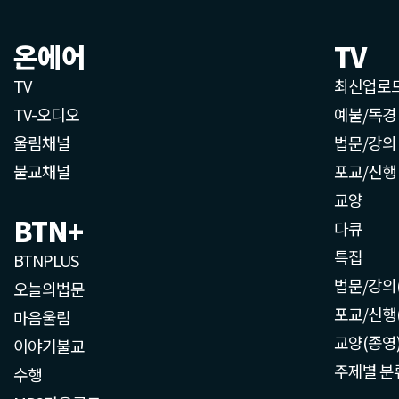
온에어
TV
TV
최신업로
TV-오디오
예불/독경
울림채널
법문/강의
불교채널
포교/신행
교양
BTN+
다큐
특집
BTNPLUS
법문/강의
오늘의법문
포교/신행
마음울림
교양(종영
이야기불교
주제별 분
수행