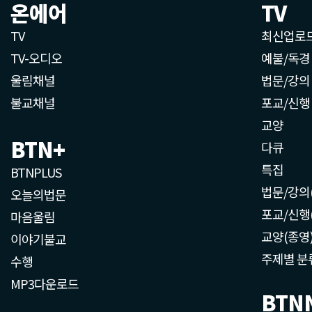
온에어
TV
TV
최신업로
TV-오디오
예불/독경
울림채널
법문/강의
불교채널
포교/신행
교양
BTN+
다큐
특집
BTNPLUS
법문/강의
오늘의법문
포교/신행
마음울림
교양(종영
이야기불교
주제별 분
수행
MP3다운로드
BTN