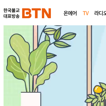
온에어
TV
라디