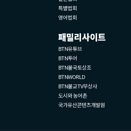
특별법회
영어법회
패밀리사이트
BTN유튜브
BTN투어
BTN불국토상조
BTNWORLD
BTN불교TV무상사
도시와 농어촌
국가유산콘텐츠개발원