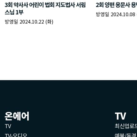
온에어
TV
TV
최신업로
TV-오디오
예불/독경