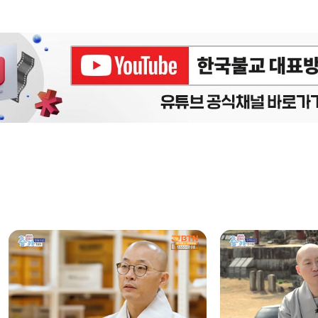
에피소드
구간반복 북마크
책갈피 북마크
설
정