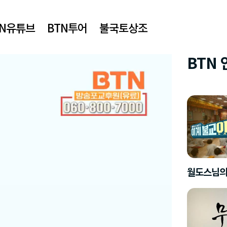
TN유튜브
BTN투어
불국토상조
BTN
월도스님의