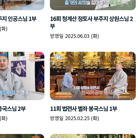
책
구
플
이름
이름
이름
갈
간
레
피
반
이
주소
시간
시작시간
확인
입
복
리
확인
력
입
스
닫기
이미지
종료시간
닫기
력
트
추
설명
가
확인
닫기