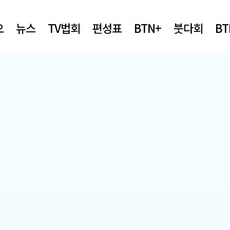
오
뉴스
TV법회
편성표
BTN+
붓다회
B