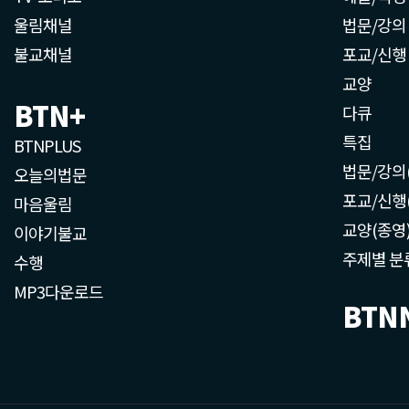
울림채널
법문/강의
불교채널
포교/신행
교양
BTN+
다큐
특집
BTNPLUS
법문/강의
오늘의법문
포교/신행
마음울림
교양(종영
이야기불교
주제별 분
수행
MP3다운로드
BTN