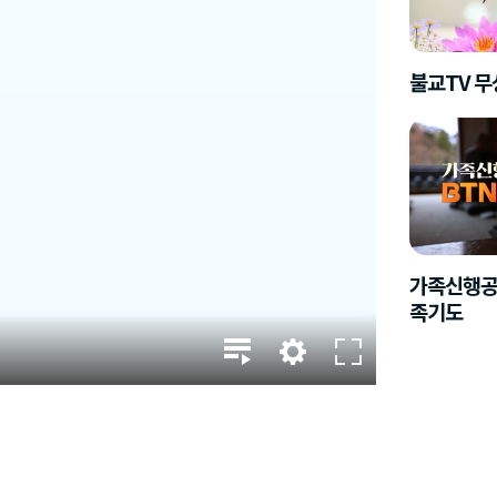
불교TV 
가족신행공
족기도